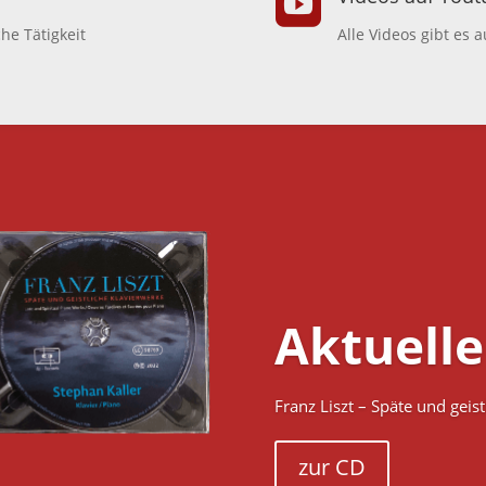

he Tätigkeit
Alle Videos gibt es
Aktuelle
Franz Liszt – Späte und geis
zur CD