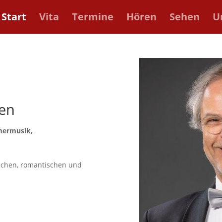
Start
Vita
Termine
Hören
Sehen
U
en
mermusik,
schen, romantischen und