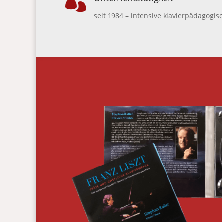

seit 1984 – intensive klavierpädagogisc